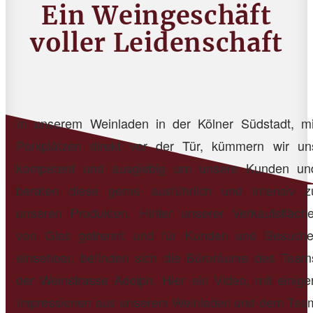
Ein Weingeschäft
voller Leidenschaft
In unserem Weinladen in der Kölner Südstadt, mi
Parkplätzen direkt vor der Tür, kümmern wir un
kompetent und ausgiebig um unsere Kunden un
beraten diese gerne ausführlich und intensiv z
unseren Produkten. Hinter unserer Verkaufsfläche
von Glas getrennt und für Kunden und Besuche
einsehbar, befinden sich die Büroräume des Team
der Weinstrasse Adolph. Hier ein Video, mit einige
Impressionen aus unserem Weinladen und dem Tea